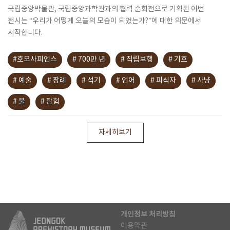
국립중앙박물관, 국립중앙과학관과의 협력 순회전으로 기획된 이번
전시는 “우리가 어떻게 오늘의 모습이 되었는가?”에 대한 의문에서
시작합니다.
#호모사피엔스
# 700만 년
# 직립보행
# 기호
# 예술
# 장례
# 석기
# 언어
# 피식자
# 사냥
# 불
# 탐험
자세히보기
개인정보 처리방침
이용약관