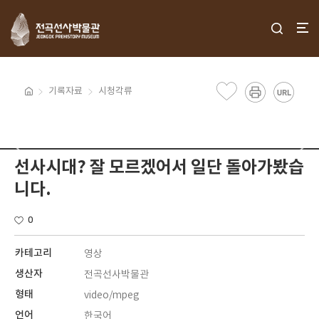
기록자료
시청각류
선사시대? 잘 모르겠어서 일단 돌아가봤습
니다.
0
카테고리
영상
생산자
전곡선사박물관
형태
video/mpeg
언어
한국어