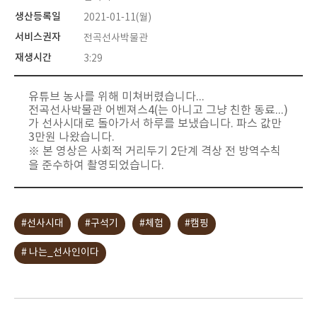
생산등록일
2021-01-11(월)
서비스권자
전곡선사박물관
재생시간
3:29
유튜브 농사를 위해 미쳐버렸습니다...
전곡선사박물관 어벤져스4(는 아니고 그냥 친한 동료...)
가 선사시대로 돌아가서 하루를 보냈습니다. 파스 값만
3만원 나왔습니다.
※ 본 영상은 사회적 거리두기 2단계 격상 전 방역수칙
을 준수하여 촬영되었습니다.
#선사시대
#구석기
#체험
#캠핑
# 나는_선사인이다