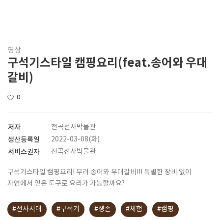
영상
구석기스타일 캠핑요리(feat.송어와 우대
갈비)
0
저자
전곡선사박물관
생산등록일
2022-03-08(화)
서비스권자
전곡선사박물관
구석기스타일 캠핑요리! 무려 송어와 우대갈비!!! 특별한 장비 없이
자연에서 얻은 도구로 요리가 가능할까요?
#선사시대
#구석기
#생존
#체험
#캠핑