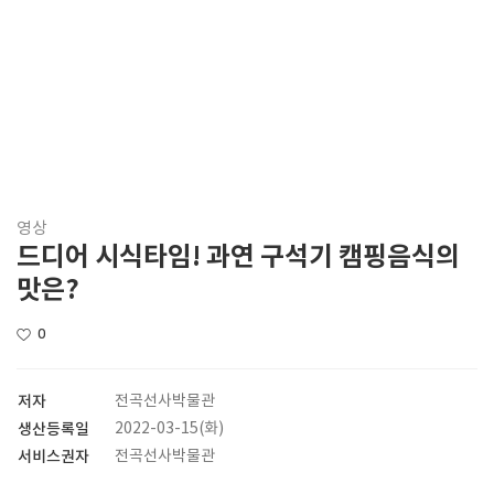
영상
드디어 시식타임! 과연 구석기 캠핑음식의
맛은?
0
저자
전곡선사박물관
생산등록일
2022-03-15(화)
서비스권자
전곡선사박물관