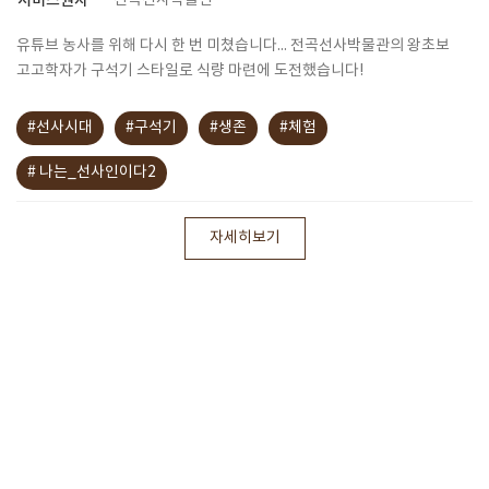
서비스권자
전곡선사박물관
유튜브 농사를 위해 다시 한 번 미쳤습니다... 전곡선사박물관의 왕초보
고고학자가 구석기 스타일로 식량 마련에 도전했습니다!
#선사시대
#구석기
#생존
#체험
# 나는_선사인이다2
자세히보기