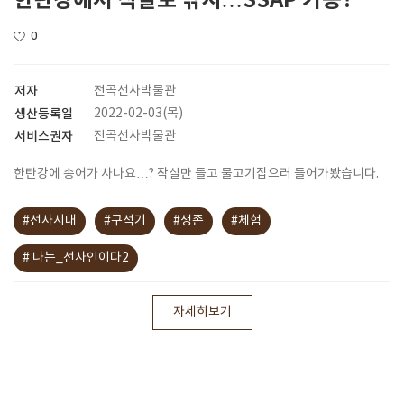
한탄강에서 작살로 낚시…SSAP 가능?
0
저자
전곡선사박물관
생산등록일
2022-02-03(목)
서비스권자
전곡선사박물관
한탄강에 송어가 사나요…? 작살만 들고 물고기잡으러 들어가봤습니다.
#선사시대
#구석기
#생존
#체험
# 나는_선사인이다2
자세히보기