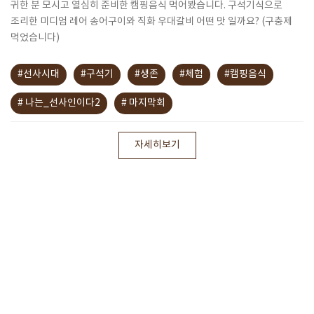
귀한 분 모시고 열심히 준비한 캠핑음식 먹어봤습니다. 구석기식으로
조리한 미디엄 레어 송어구이와 직화 우대갈비 어떤 맛 일까요? (구충제
먹었습니다)
#선사시대
#구석기
#생존
#체험
#캠핑음식
# 나는_선사인이다2
# 마지막회
자세히보기