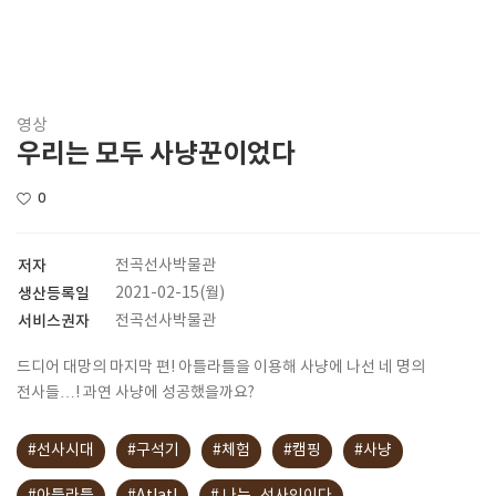
영상
우리는 모두 사냥꾼이었다
0
저자
전곡선사박물관
생산등록일
2021-02-15(월)
서비스권자
전곡선사박물관
드디어 대망의 마지막 편! 아틀라틀을 이용해 사냥에 나선 네 명의
전사들…! 과연 사냥에 성공했을까요?
#선사시대
#구석기
#체험
#캠핑
#사냥