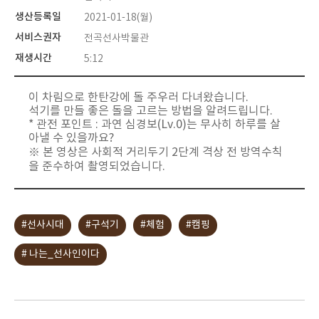
생산등록일
2021-01-18(월)
서비스권자
전곡선사박물관
재생시간
5:12
이 차림으로 한탄강에 돌 주우러 다녀왔습니다.
석기를 만들 좋은 돌을 고르는 방법을 알려드립니다.
* 관전 포인트 : 과연 심경보(Lv.0)는 무사히 하루를 살
아낼 수 있을까요?
※ 본 영상은 사회적 거리두기 2단계 격상 전 방역수칙
을 준수하여 촬영되었습니다.
#선사시대
#구석기
#체험
#캠핑
# 나는_선사인이다