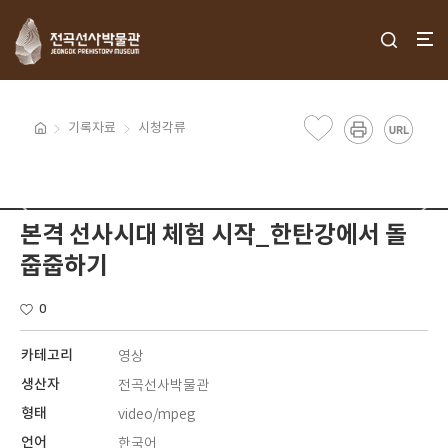
기록자료
시청각류
본격 선사시대 체험 시작_한탄강에서 돌
줍줍하기
0
카테고리
영상
생산자
전곡선사박물관
형태
video/mpeg
언어
한국어