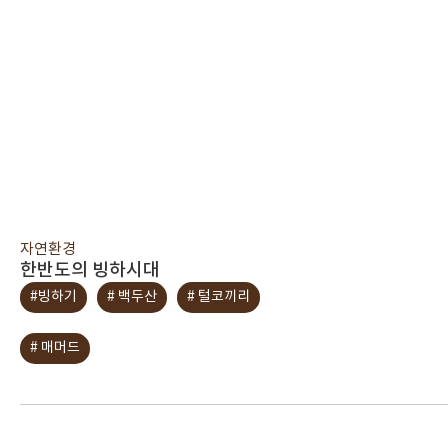
자연환경
한반도의 빙하시대
#빙하기
# 백두산
# 털코끼리
# 매머드