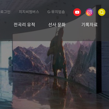
로그인
지지씨멤버스
G-뮤지엄숍
전곡리 유적
선사 문화
기록자료