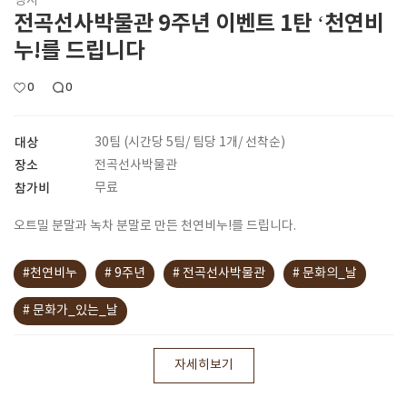
행사
전곡선사박물관 9주년 이벤트 1탄 ‘천연비
누!를 드립니다
0
0
대상
30팀 (시간당 5팀/ 팀당 1개/ 선착순)
장소
전곡선사박물관
참가비
무료
오트밀 분말과 녹차 분말로 만든 천연비누!를 드립니다.
#천연비누
# 9주년
# 전곡선사박물관
# 문화의_날
# 문화가_있는_날
자세히보기