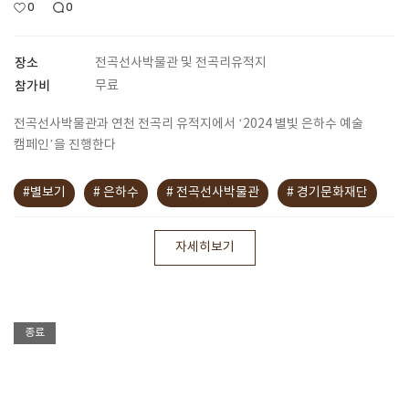
0
0
장소
전곡선사박물관 및 전곡리유적지
참가비
무료
전곡선사박물관과 연천 전곡리 유적지에서 ‘2024 별빛 은하수 예술
캠페인’을 진행한다
#별보기
# 은하수
# 전곡선사박물관
# 경기문화재단
자세히보기
종료