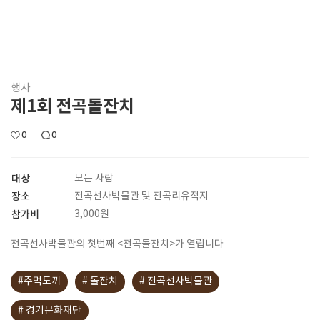
행사
제1회 전곡돌잔치
0
0
대상
모든 사람
장소
전곡선사박물관 및 전곡리유적지
참가비
3,000원
전곡선사박물관의 첫번째 <전곡돌잔치>가 열립니다
#주먹도끼
# 돌잔치
# 전곡선사박물관
# 경기문화재단