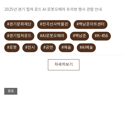
2025년 경기 컬쳐 로드 AI 로봇오페라 프리뷰 행사 관람 안내
#경기문화재단
#전곡선사박물관
#백남준아트센터
#경기컬쳐로드
#AI로봇오페라
#백남준
#K-456
#로봇
#전시
#공연
#예술
#AI예술
자세히보기
종료