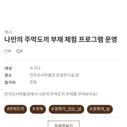
행사
나만의 주먹도끼 부채 체험 프로그램 운영
0
0
대상
누구나
장소
전곡선사박물관 상설전시실 앞
참가비
무료
전곡선사박물관에서 나만의 주먹도끼 부채를 꾸며보아요!
#주먹도끼
# 부채
# 문화가_있는_날
# 문화의_날
자세히보기