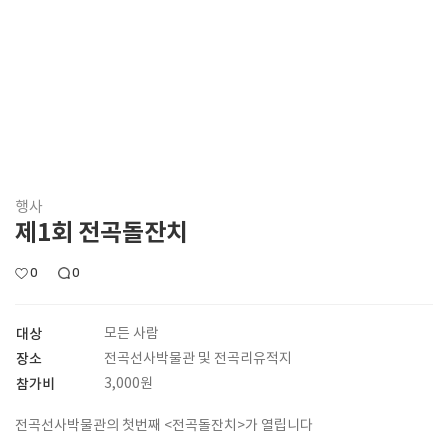
행사
제1회 전곡돌잔치
0
0
대상
모든 사람
장소
전곡선사박물관 및 전곡리유적지
참가비
3,000원
전곡선사박물관의 첫번째 <전곡돌잔치>가 열립니다