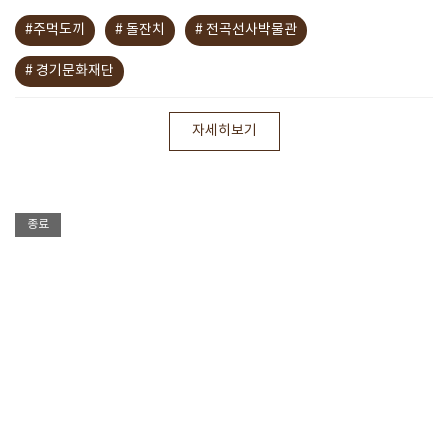
#주먹도끼
# 돌잔치
# 전곡선사박물관
# 경기문화재단
자세히보기
종료