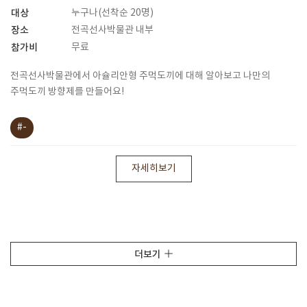
대상
누구나(선착순 20명)
장소
전곡선사박물관 내부
참가비
무료
전곡선사박물관에서 아슐리안형 주먹도끼에 대해 알아보고 나만의
주먹도끼 방향제를 만들어요!
#-
자세히보기
더보기