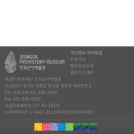
개인정보 처리방침
이용약관
행정정보공개
클린신고센터
재)경기문화재단 전곡선사박물관
우)11027 경기도 연천군 전곡읍 평화로 443번길 2
Tel. 대표전화:031-830-5600
Fax. 031-830-5632
사업자등록번호 127-82-19270
COPYRIGHT © GGCF. ALL RIGHTS RESERVED