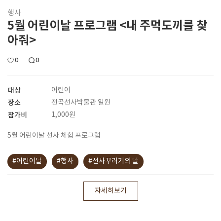
행사
5월 어린이날 프로그램 <내 주먹도끼를 찾
아줘>
0
0
대상
어린이
장소
전곡선사박물관 일원
참가비
1,000원
5월 어린이날 선사 체험 프로그램
#어린이날
#행사
#선사꾸러기의 날
자세히보기