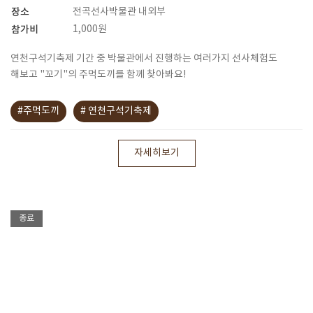
장소
전곡선사박물관 내외부
참가비
1,000원
연천구석기축제 기간 중 박물관에서 진행하는 여러가지 선사체험도
해보고 "꼬기"의 주먹도끼를 함께 찾아봐요!
#주먹도끼
# 연천구석기축제
자세히보기
종료