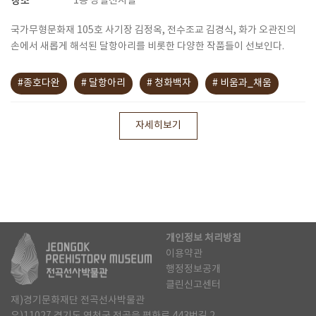
장소
1층 상설전시실
국가무형문화재 105호 사기장 김정옥, 전수조교 김경식, 화가 오관진의
손에서 새롭게 해석된 달항아리를 비롯한 다양한 작품들이 선보인다.
#종호다완
# 달항아리
# 청화백자
# 비움과_채움
자세히보기
개인정보 처리방침
이용약관
행정정보공개
클린신고센터
재)경기문화재단 전곡선사박물관