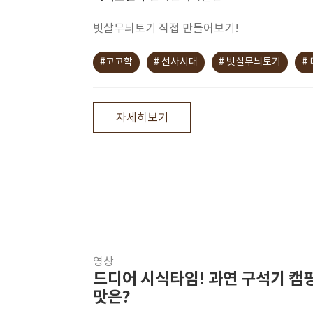
빗살무늬토기 직접 만들어보기!
#고고학
# 선사시대
# 빗살무늬토기
#
자세히보기
영상
드디어 시식타임! 과연 구석기 캠
맛은?