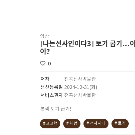
영상
[나는선사인이다3] 토기 굽기...
아?
0
저자
전곡선사박물관
생산등록일
2024-12-31(화)
서비스권자
전곡선사박물관
본격 토기 굽기!
#고고학
# 체험
# 선사시대
# 토기