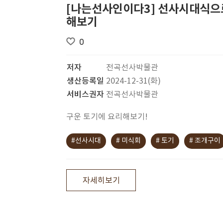
[나는선사인이다3] 선사시대식으
해보기
0
저자
전곡선사박물관
생산등록일
2024-12-31(화)
서비스권자
전곡선사박물관
구운 토기에 요리해보기!
#선사시대
# 미식회
# 토기
# 조개구이
자세히보기