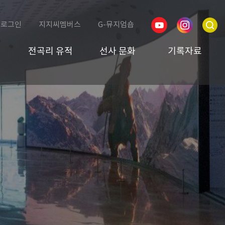
로그인
지지씨멤버스
G-뮤지엄숍
전곡리 유적
선사 문화
기록자료