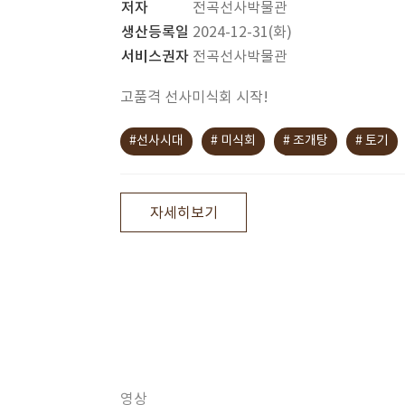
저자
전곡선사박물관
생산등록일
2024-12-31(화)
서비스권자
전곡선사박물관
고품격 선사미식회 시작!
#선사시대
# 미식회
# 조개탕
# 토기
자세히보기
영상