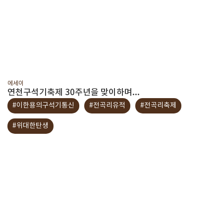
에세이
연천구석기축제 30주년을 맞이하며...
#이한용의구석기통신
#전곡리유적
#전곡리축제
#위대한탄생