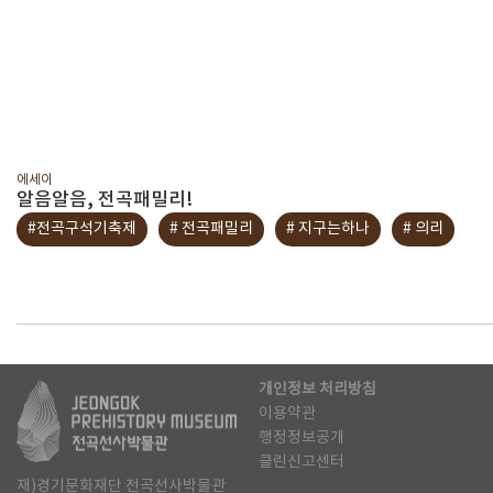
에세이
알음알음, 전곡패밀리!
#전곡구석기축제
# 전곡패밀리
# 지구는하나
# 의리
개인정보 처리방침
이용약관
행정정보공개
클린신고센터
재)경기문화재단 전곡선사박물관