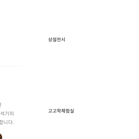
상설전시
던
고고학체험실
 석기의
합니다.