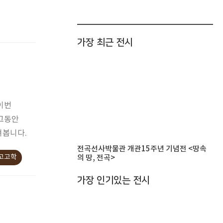
가장 최근 전시
이번
 그동안
펴봅니다.
전곡선사박물관 개관15주년 기념전 <땅속
험고고학
의 땅, 전곡>
가장 인기있는 전시