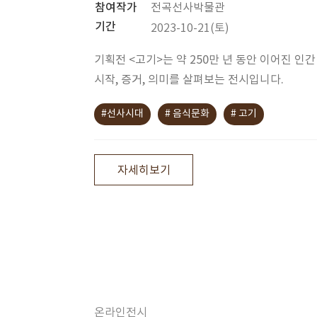
참여작가
전곡선사박물관
기간
2023-10-21(토)
기획전 <고기>는 약 250만 년 동안 이어진 인
시작, 증거, 의미를 살펴보는 전시입니다.
#선사시대
# 음식문화
# 고기
자세히보기
온라인전시