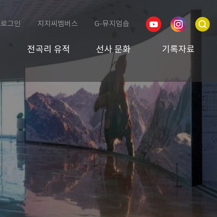
로그인
지지씨멤버스
G-뮤지엄숍
전곡리 유적
선사 문화
기록자료