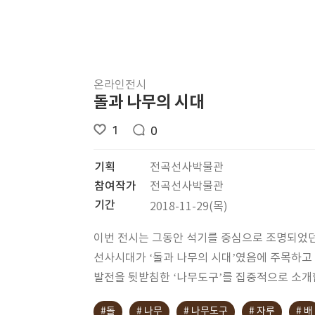
온라인전시
돌과 나무의 시대
1
0
기획
전곡선사박물관
참여작가
전곡선사박물관
기간
2018-11-29(목)
이번 전시는 그동안 석기를 중심으로 조명되었
선사시대가 ‘돌과 나무의 시대’였음에 주목하고
발전을 뒷받침한 ‘나무도구’를 집중적으로 소개
#돌
# 나무
# 나무도구
# 자루
# 배