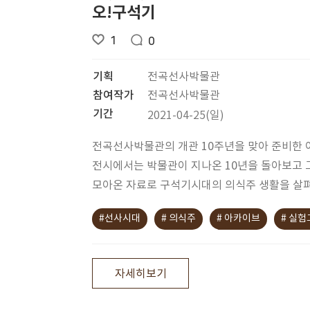
오!구석기
1
0
기획
전곡선사박물관
참여작가
전곡선사박물관
기간
2021-04-25(일)
전곡선사박물관의 개관 10주년을 맞아 준비한 
전시에서는 박물관이 지나온 10년을 돌아보고
모아온 자료로 구석기시대의 의식주 생활을 살
#선사시대
# 의식주
# 아카이브
# 실
자세히보기