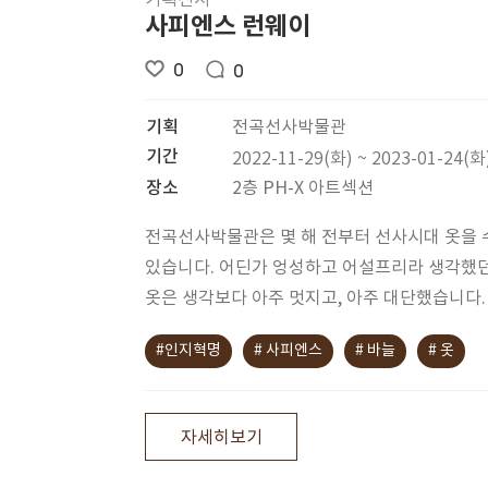
기획전시
사피엔스 런웨이
0
0
기획
전곡선사박물관
기간
2022-11-29(화) ~ 2023-01-24(화
장소
2층 PH-X 아트섹션
전곡선사박물관은 몇 해 전부터 선사시대 옷을
있습니다. 어딘가 엉성하고 어설프리라 생각했
옷은 생각보다 아주 멋지고, 아주 대단했습니다.
#인지혁명
# 사피엔스
# 바늘
# 옷
자세히보기