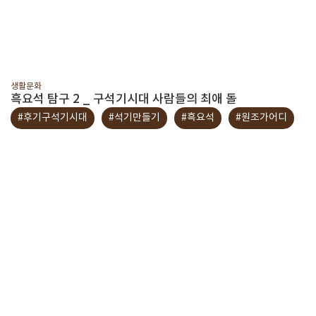
생활문화
흑요석 탐구 2 _ 구석기시대 사람들의 최애 돌
#후기구석기시대
#석기만들기
#흑요석
#원조가어디