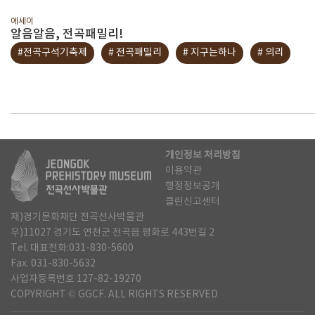
에세이
알음알음, 전곡패밀리!
#전곡구석기축제
# 전곡패밀리
# 지구는하나
# 의리
개인정보 처리방침
이용약관
행정정보공개
클린신고센터
재)경기문화재단 전곡선사박물관
우)11027 경기도 연천군 전곡읍 평화로 443번길 2
Tel. 대표전화:031-830-5600
Fax. 031-830-5632
사업자등록번호 127-82-19270
COPYRIGHT © GGCF. ALL RIGHTS RESERVED