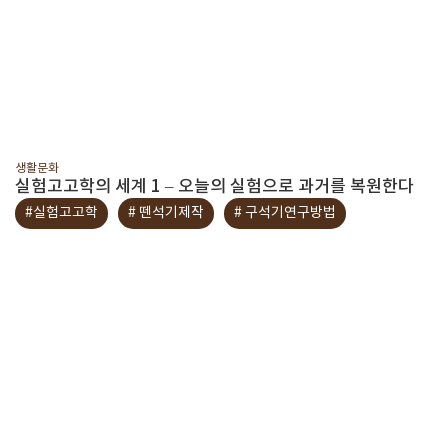
생활문화
실험고고학의 세계 1 – 오늘의 실험으로 과거를 복원한다
#실험고고학
# 뗀석기제작
# 구석기연구방법