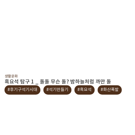
생활문화
흑요석 탐구 1 _ 돌돌 무슨 돌? 밤하늘처럼 까만 돌
#후기구석기시대
#석기만들기
#흑요석
#화산폭발