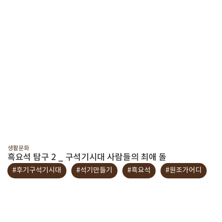
생활문화
흑요석 탐구 2 _ 구석기시대 사람들의 최애 돌
#후기구석기시대
#석기만들기
#흑요석
#원조가어디