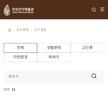
선사 문화
선사 칼럼
전체
생활문화
고인류
자연환경
에세이
검색
11