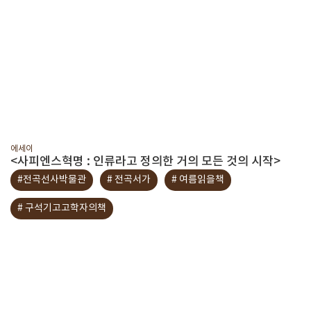
에세이
<사피엔스혁명 : 인류라고 정의한 거의 모든 것의 시작>
#전곡선사박물관
# 전곡서가
# 여름읽을책
# 구석기고고학자의책