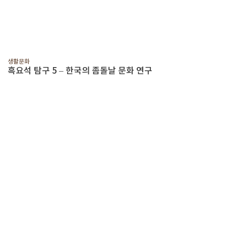
생활문화
흑요석 탐구 5 – 한국의 좀돌날 문화 연구