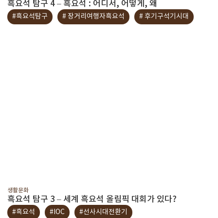
흑요석 탐구 4 – 흑요석 : 어디서, 어떻게, 왜
#흑요석탐구
# 장거리여행자흑요석
# 후기구석기시대
생활문화
흑요석 탐구 3 – 세계 흑요석 올림픽 대회가 있다?
#흑요석
#IOC
#선사시대전환기