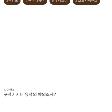
#한반도
# 구석기시대
# 우리조상
# 호모사피엔스
자연환경
구석기시대 유적의 야외조사?