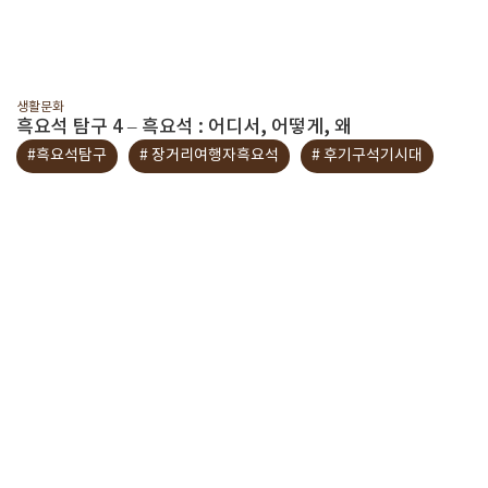
생활문화
흑요석 탐구 4 – 흑요석 : 어디서, 어떻게, 왜
#흑요석탐구
# 장거리여행자흑요석
# 후기구석기시대