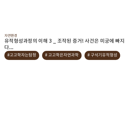
자연환경
유적형성과정의 이해 3 _ 조작된 증거! 사건은 미궁에 빠지
다...
#고고학자는탐정
# 고고학은자연과학
# 구석기유적형성