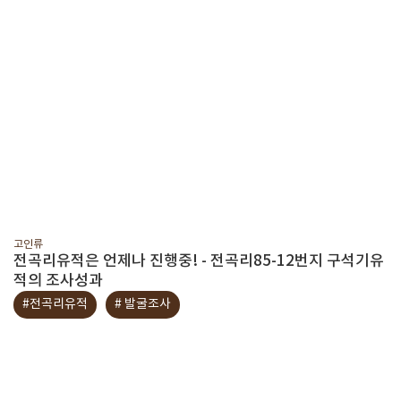
고인류
전곡리유적은 언제나 진행중! - 전곡리85-12번지 구석기유
적의 조사성과
#전곡리유적
# 발굴조사